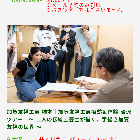
※メール予約のみ対応
※バスツアーではございません。
加賀友禅工房 柿本｜加賀友禅工房探訪＆体験 贅沢
ツアー ～ 二人の伝統工芸士が描く、手描き加賀
友禅の世界 ～
金沢-
基本料金（1グループ／1～5名）