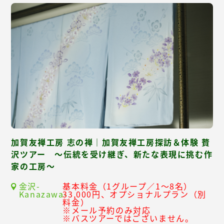
加賀友禅工房 志の禅｜加賀友禅工房探訪＆体験 贅
沢ツアー ～伝統を受け継ぎ、新たな表現に挑む作
家の工房～
金沢-
基本料金（1グループ／1～8名）
Kanazawa-
33,000円、オプショナルプラン（別
料金）
※メール予約のみ対応
※バスツアーではございません。