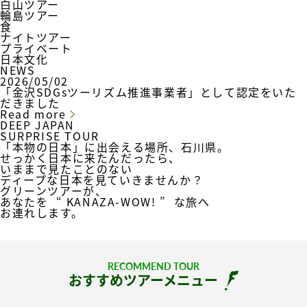
白山ツアー
輪島ツアー
食
ナイトツアー
プライベート
日本文化
NEWS
2026/05/02
「金沢SDGsツーリズム推進事業者」として認定をいた
だきました
Read more
DEEP JAPAN
SURPRISE TOUR
「本物の日本」に出会える場所、石川県。
せっかく日本に来たんだったら、
いままで見たことのない
ディープな日本を見ていきませんか？
グリーンツアーが、
あなたを
“ KANAZA-WOW! ”
な旅へ
お連れします。
RECOMMEND TOUR
おすすめツアーメニュー