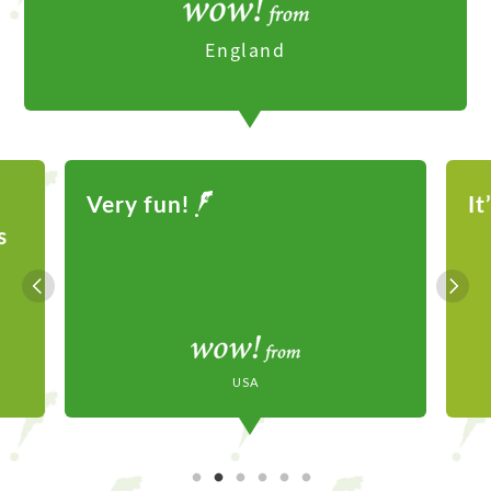
England
It’s a fun experience
Mexico