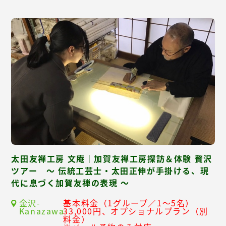
太田友禅工房 文庵｜加賀友禅工房探訪＆体験 贅沢
ツアー ～ 伝統工芸士・太田正伸が手掛ける、現
代に息づく加賀友禅の表現 ～
金沢-
基本料金（1グループ／1～5名）
Kanazawa-
33,000円、オプショナルプラン（別
料金）