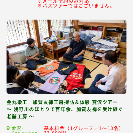
※メール予約のみ対応
※バスツアーではございません。
金丸染工｜加賀友禅工房探訪＆体験 贅沢ツアー
～ 浅野川のほとりで百年余、加賀友禅を受け継ぐ
老舗工房 ～
金沢-
基本料金（1グループ／1～10名）
Kanazawa-
33,000円