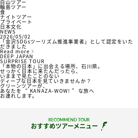
白山ツアー
輪島ツアー
食
ナイトツアー
プライベート
日本文化
NEWS
2026/05/02
「金沢SDGsツーリズム推進事業者」として認定をいた
だきました
Read more
DEEP JAPAN
SURPRISE TOUR
「本物の日本」に出会える場所、石川県。
せっかく日本に来たんだったら、
いままで見たことのない
ディープな日本を見ていきませんか？
グリーンツアーが、
あなたを
“ KANAZA-WOW! ”
な旅へ
お連れします。
RECOMMEND TOUR
おすすめツアーメニュー