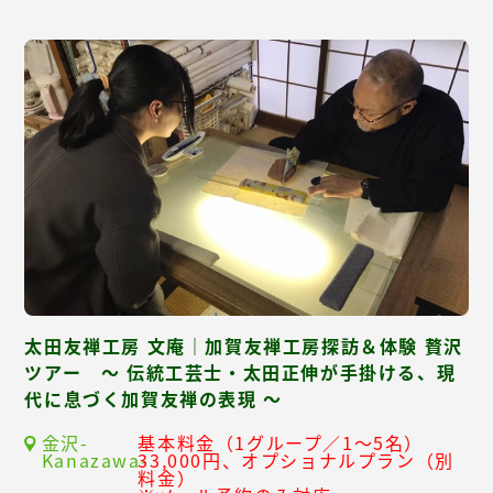
太田友禅工房 文庵｜加賀友禅工房探訪＆体験 贅沢
ツアー ～ 伝統工芸士・太田正伸が手掛ける、現
代に息づく加賀友禅の表現 ～
金沢-
基本料金（1グループ／1～5名）
Kanazawa-
33,000円、オプショナルプラン（別
料金）