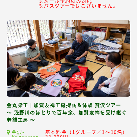
※メール予約のみ対応
※バスツアーではございません。
金丸染工｜加賀友禅工房探訪＆体験 贅沢ツアー
～ 浅野川のほとりで百年余、加賀友禅を受け継ぐ
老舗工房 ～
金沢-
基本料金（1グループ／1～10名）
Kanazawa-
33,000円