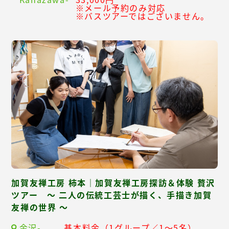
※メール予約のみ対応
※バスツアーではございません。
加賀友禅工房 柿本｜加賀友禅工房探訪＆体験 贅沢
ツアー ～ 二人の伝統工芸士が描く、手描き加賀
友禅の世界 ～
金沢-
基本料金（1グループ／1～5名）