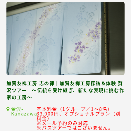
加賀友禅工房 志の禅｜加賀友禅工房探訪＆体験 贅
沢ツアー ～伝統を受け継ぎ、新たな表現に挑む作
家の工房～
金沢-
基本料金（1グループ／1～8名）
Kanazawa-
33,000円、オプショナルプラン（別
料金）
※メール予約のみ対応
※バスツアーではございません。