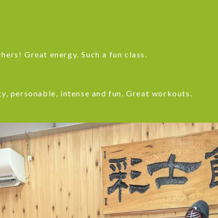
hers! Great energy. Such a fun class.
gy, personable, intense and fun. Great workouts.