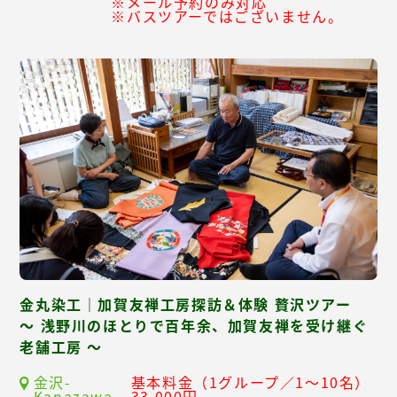
※メール予約のみ対応
※バスツアーではございません。
金丸染工｜加賀友禅工房探訪＆体験 贅沢ツアー
～ 浅野川のほとりで百年余、加賀友禅を受け継ぐ
老舗工房 ～
金沢-
基本料金（1グループ／1～10名）
Kanazawa-
33,000円