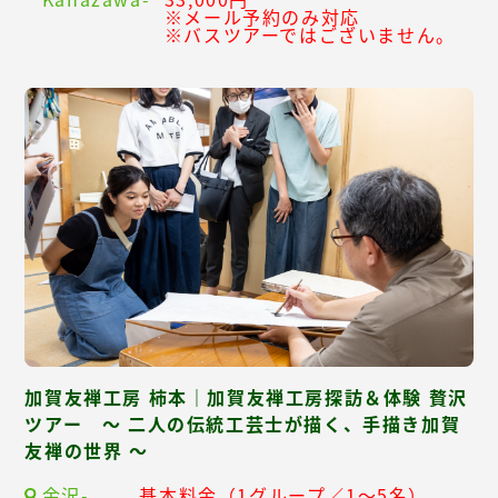
※メール予約のみ対応
※バスツアーではございません。
加賀友禅工房 柿本｜加賀友禅工房探訪＆体験 贅沢
ツアー ～ 二人の伝統工芸士が描く、手描き加賀
友禅の世界 ～
金沢-
基本料金（1グループ／1～5名）