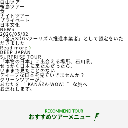
白山ツアー
輪島ツアー
食
ナイトツアー
プライベート
日本文化
NEWS
2026/05/02
「金沢SDGsツーリズム推進事業者」として認定をいた
だきました
Read more
DEEP JAPAN
SURPRISE TOUR
「本物の日本」に出会える場所、石川県。
せっかく日本に来たんだったら、
いままで見たことのない
ディープな日本を見ていきませんか？
グリーンツアーが、
あなたを
“ KANAZA-WOW! ”
な旅へ
お連れします。
RECOMMEND TOUR
おすすめツアーメニュー