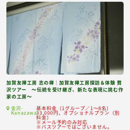
加賀友禅工房 志の禅｜加賀友禅工房探訪＆体験 贅
沢ツアー ～伝統を受け継ぎ、新たな表現に挑む作
家の工房～
金沢-
基本料金（1グループ／1～8名）
Kanazawa-
33,000円、オプショナルプラン（別
料金）
※メール予約のみ対応
※バスツアーではございません。