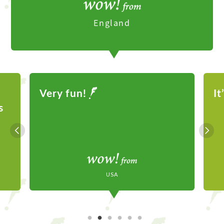
England
It’s a fun experience
Mexico