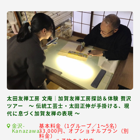
太田友禅工房 文庵｜加賀友禅工房探訪＆体験 贅沢
ツアー ～ 伝統工芸士・太田正伸が手掛ける、現
代に息づく加賀友禅の表現 ～
金沢-
基本料金（1グループ／1～5名）
Kanazawa-
33,000円、オプショナルプラン（別
料金）