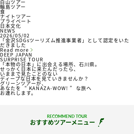
白山ツアー
輪島ツアー
食
ナイトツアー
プライベート
日本文化
NEWS
2026/05/02
「金沢SDGsツーリズム推進事業者」として認定をいた
だきました
Read more
DEEP JAPAN
SURPRISE TOUR
「本物の日本」に出会える場所、石川県。
せっかく日本に来たんだったら、
いままで見たことのない
ディープな日本を見ていきませんか？
グリーンツアーが、
あなたを
“ KANAZA-WOW! ”
な旅へ
お連れします。
RECOMMEND TOUR
おすすめツアーメニュー