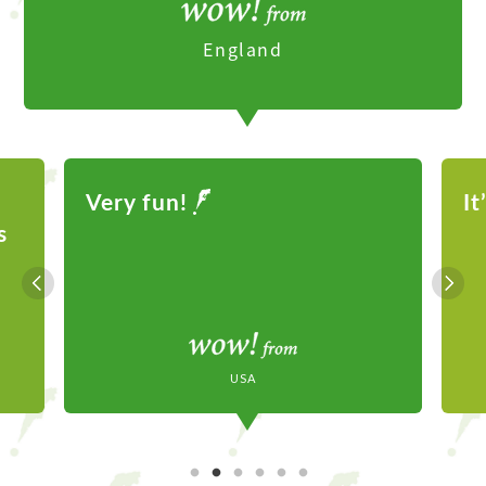
England
It’s a fun experience
Mexico