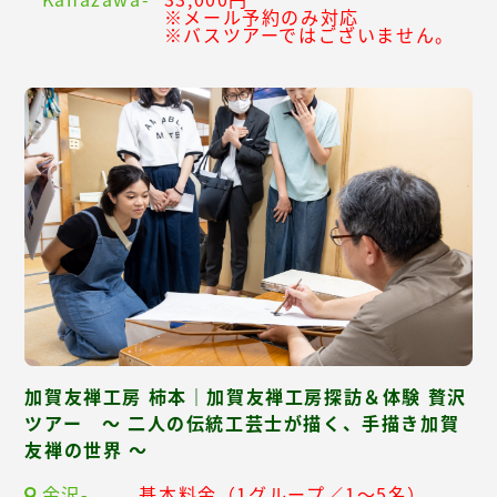
※メール予約のみ対応
※バスツアーではございません。
加賀友禅工房 柿本｜加賀友禅工房探訪＆体験 贅沢
ツアー ～ 二人の伝統工芸士が描く、手描き加賀
友禅の世界 ～
金沢-
基本料金（1グループ／1～5名）