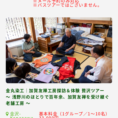
※メール予約のみ対応
※バスツアーではございません。
金丸染工｜加賀友禅工房探訪＆体験 贅沢ツアー
～ 浅野川のほとりで百年余、加賀友禅を受け継ぐ
老舗工房 ～
金沢-
基本料金（1グループ／1～10名）
Kanazawa-
33,000円