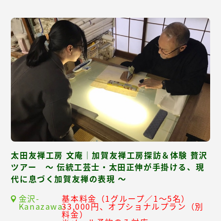
太田友禅工房 文庵｜加賀友禅工房探訪＆体験 贅沢
ツアー ～ 伝統工芸士・太田正伸が手掛ける、現
代に息づく加賀友禅の表現 ～
金沢-
基本料金（1グループ／1～5名）
Kanazawa-
33,000円、オプショナルプラン（別
料金）