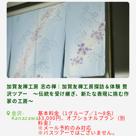
加賀友禅工房 志の禅｜加賀友禅工房探訪＆体験 贅
沢ツアー ～伝統を受け継ぎ、新たな表現に挑む作
家の工房～
金沢-
基本料金（1グループ／1～8名）
Kanazawa-
33,000円、オプショナルプラン（別
料金）
※メール予約のみ対応
※バスツアーではございません。