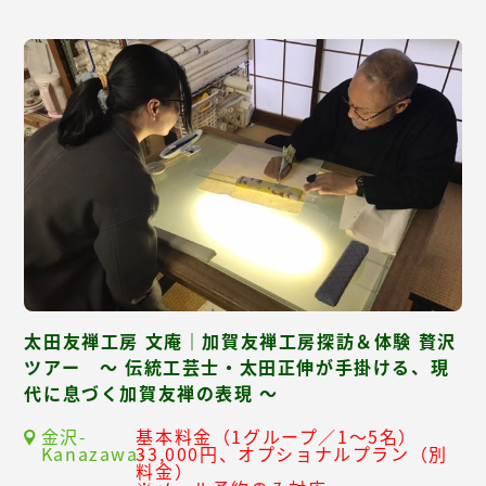
太田友禅工房 文庵｜加賀友禅工房探訪＆体験 贅沢
ツアー ～ 伝統工芸士・太田正伸が手掛ける、現
代に息づく加賀友禅の表現 ～
金沢-
基本料金（1グループ／1～5名）
Kanazawa-
33,000円、オプショナルプラン（別
料金）