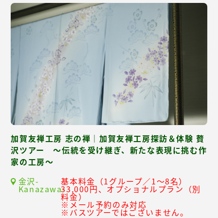
加賀友禅工房 志の禅｜加賀友禅工房探訪＆体験 贅
沢ツアー ～伝統を受け継ぎ、新たな表現に挑む作
家の工房～
金沢-
基本料金（1グループ／1～8名）
Kanazawa-
33,000円、オプショナルプラン（別
料金）
※メール予約のみ対応
※バスツアーではございません。