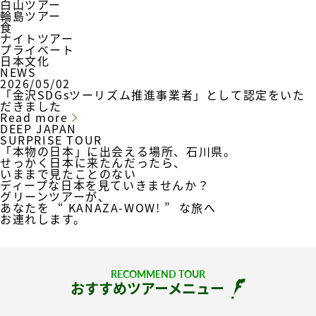
白山ツアー
輪島ツアー
食
ナイトツアー
プライベート
日本文化
NEWS
2026/05/02
「金沢SDGsツーリズム推進事業者」として認定をいた
だきました
Read more
DEEP JAPAN
SURPRISE TOUR
「本物の日本」に出会える場所、石川県。
せっかく日本に来たんだったら、
いままで見たことのない
ディープな日本を見ていきませんか？
グリーンツアーが、
あなたを
“ KANAZA-WOW! ”
な旅へ
お連れします。
RECOMMEND TOUR
おすすめツアーメニュー