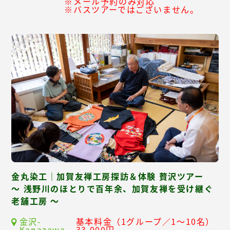
※メール予約のみ対応
※バスツアーではございません。
金丸染工｜加賀友禅工房探訪＆体験 贅沢ツアー
～ 浅野川のほとりで百年余、加賀友禅を受け継ぐ
老舗工房 ～
金沢-
基本料金（1グループ／1～10名）
Kanazawa-
33,000円