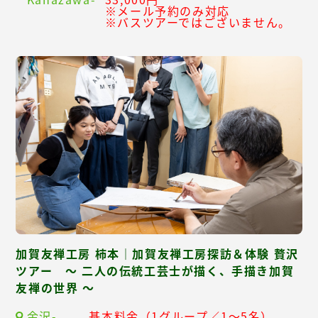
※メール予約のみ対応
※バスツアーではございません。
加賀友禅工房 柿本｜加賀友禅工房探訪＆体験 贅沢
ツアー ～ 二人の伝統工芸士が描く、手描き加賀
友禅の世界 ～
金沢-
基本料金（1グループ／1～5名）