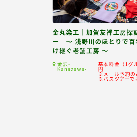
金丸染工｜加賀友禅工房探
ー ～ 浅野川のほとりで
け継ぐ老舗工房 ～
金沢-
基本料金（1グル
Kanazawa-
円
※メール予約の
※バスツアーで