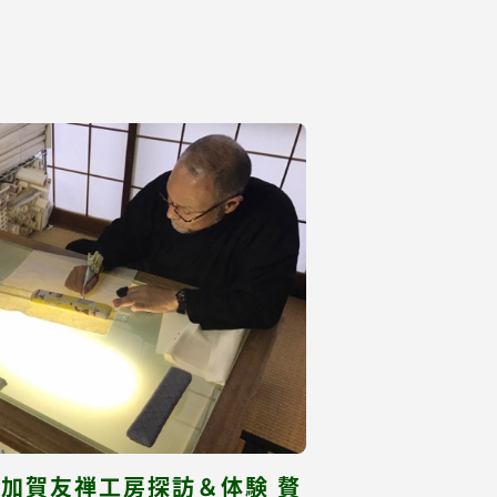
｜加賀友禅工房探訪＆体験 贅