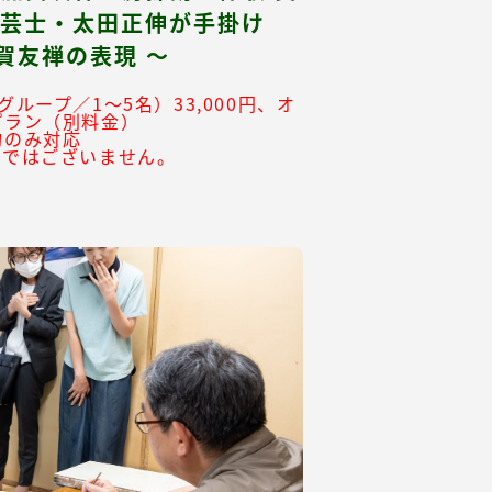
工芸士・太田正伸が手掛け
賀友禅の表現 ～
グループ／1～5名）33,000円、オ
プラン（別料金）
約のみ対応
ーではございません。