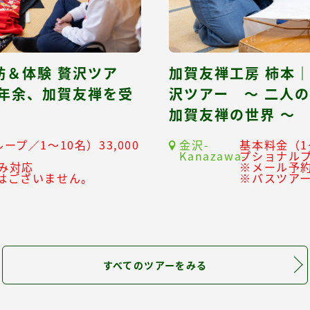
訪＆体験 贅沢ツア
加賀友禅工房 柿本
百年余、加賀友禅を受
沢ツアー ～ 二人
加賀友禅の世界 ～
ープ／1～10名）33,000
金沢-
基本料金（1
Kanazawa-
プショナル
み対応
※メール予
はございません。
※バスツア
すべてのツアーをみる