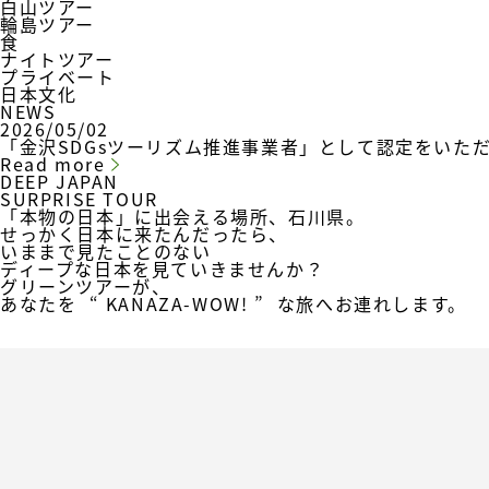
白山ツアー
輪島ツアー
食
ナイトツアー
プライベート
日本文化
NEWS
2026/05/02
「金沢SDGsツーリズム推進事業者」として認定をいた
Read more
DEEP JAPAN
SURPRISE TOUR
「本物の日本」に出会える場所、石川県。
せっかく日本に来たんだったら、
いままで見たことのない
ディープな日本を見ていきませんか？
グリーンツアーが、
あなたを
“ KANAZA-WOW! ”
な旅へ
お連れします。