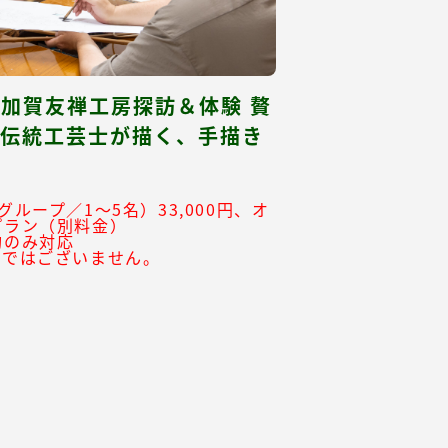
｜加賀友禅工房探訪＆体験 贅
の伝統工芸士が描く、手描き
グループ／1～5名）33,000円、オ
プラン（別料金）
約のみ対応
ーではございません。