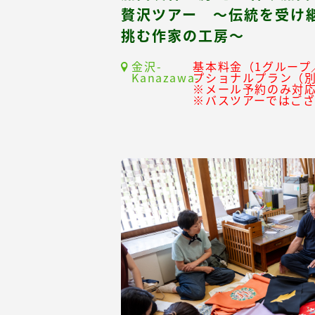
贅沢ツアー ～伝統を受け
挑む作家の工房～
金沢-
基本料金（1グループ／
Kanazawa-
プショナルプラン（
※メール予約のみ対
※バスツアーではご