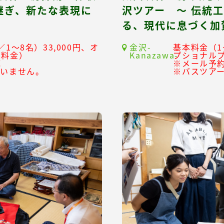
継ぎ、新たな表現に
沢ツアー ～ 伝統
る、現代に息づく加
1～8名）33,000円、オ
金沢-
基本料金（1
別料金）
Kanazawa-
プショナル
応
※メール予
ざいません。
※バスツア