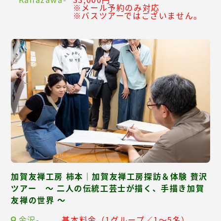
※メール予約のみ対応
※バスツアーではございません。
加賀友禅工房 柿本｜加賀友禅工房探訪＆体験 贅沢
ツアー ～ 二人の伝統工芸士が描く、手描き加賀
友禅の世界 ～
金沢-
基本料金（1グループ／1～5名）