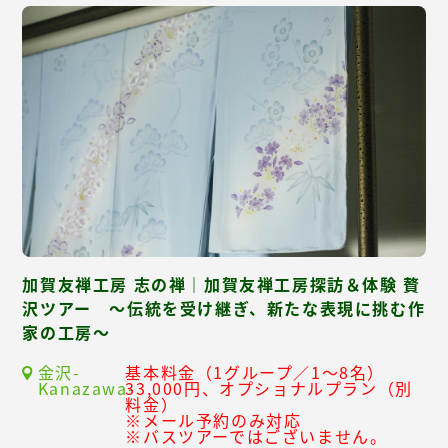
加賀友禅工房 志の禅｜加賀友禅工房探訪＆体験 贅
沢ツアー ～伝統を受け継ぎ、新たな表現に挑む作
家の工房～
金沢-
基本料金（1グループ／1～8名）
Kanazawa-
33,000円、オプショナルプラン（別
料金）
※メール予約のみ対応
※バスツアーではございません。