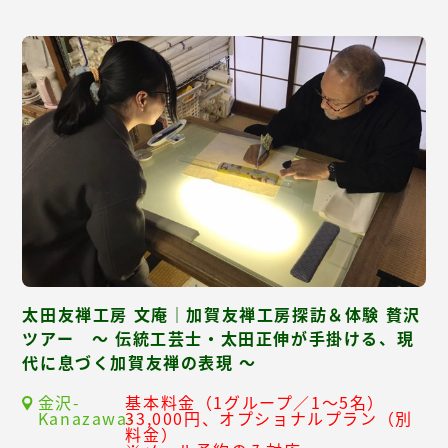
太田友禅工房 文庵｜加賀友禅工房探訪＆体験 贅沢
ツアー ～ 伝統工芸士・太田正伸が手掛ける、現
代に息づく加賀友禅の表現 ～
金沢-
基本料金（1グループ／1～5名）
Kanazawa-
33,000円、オプショナルプラン（別
料金）