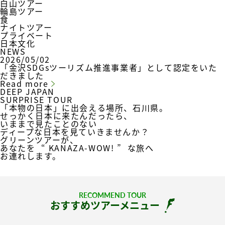
白山ツアー
輪島ツアー
食
ナイトツアー
プライベート
日本文化
NEWS
2026/05/02
「金沢SDGsツーリズム推進事業者」として認定をいた
だきました
Read more
DEEP JAPAN
SURPRISE TOUR
「本物の日本」に出会える場所、石川県。
せっかく日本に来たんだったら、
いままで見たことのない
ディープな日本を見ていきませんか？
グリーンツアーが、
あなたを
“ KANAZA-WOW! ”
な旅へ
お連れします。
RECOMMEND TOUR
おすすめツアーメニュー