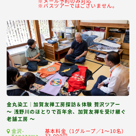
※メール予約のみ対応
※バスツアーではございません。
金丸染工｜加賀友禅工房探訪＆体験 贅沢ツアー
～ 浅野川のほとりで百年余、加賀友禅を受け継ぐ
老舗工房 ～
金沢-
基本料金（1グループ／1～10名）
Kanazawa-
33,000円